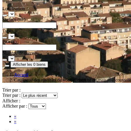
Localisation
Surface (m²)
Types
Prix (€)
Nombre de pièces
Afficher les 0 biens
Accueil
Catalogue des résultats de votre recherche de maison à coustelle
Trier par :
Trier par :
Afficher :
Afficher par :
«
»