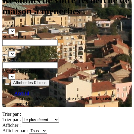
maison à menerbes
Localisation
Surface (m²)
Types
Prix (€)
Nombre de pièces
Afficher les 0 biens
Accueil
Catalogue des résultats de votre recherche de maison à
menerbes
Trier par :
Trier par :
Afficher :
Afficher par :