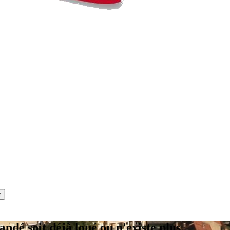
andé soit déjà loué ou n'existe plus.