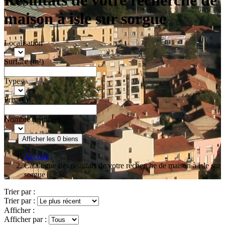
maison à isle sur sorgue
Localisation
Surface (m²)
Types
Prix (€)
Nombre de pièces
Afficher les 0 biens
Accueil
Catalogue des résultats de votre recherche de maison à isle sur
sorgue
Trier par :
Trier par :
Afficher :
Afficher par :