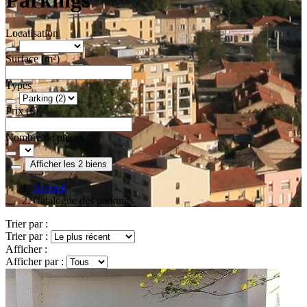
Localisation
Surface (m²)
Types
Prix (€)
Nombre de pièces
Afficher les 2 biens
Accueil
Catalogue des parkings
Trier par :
Trier par :
Afficher :
Afficher par :