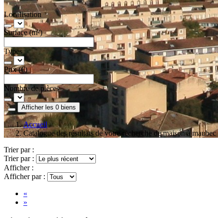
Localisation
Surface (m²)
Types
Prix (€)
Nombre de pièces
Afficher les 0 biens
Accueil
Catalogue des résultats de votre recherche de maison à maubec
Trier par :
Trier par :
Afficher :
Afficher par :
«
»