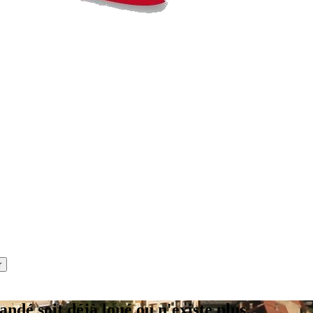
andé soit déjà loué ou n'existe plus.