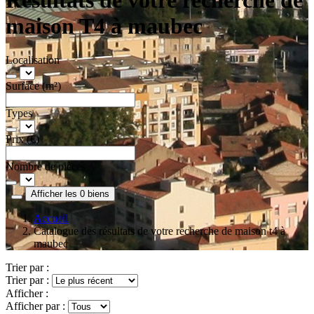
maison T4 à maubec
Localisation
Surface (m²)
Types
Prix (€)
Nombre de pièces
Afficher les 0 biens
Accueil
Catalogue des résultats de votre recherche de maison t4 à
maubec
Trier par :
Trier par :
Afficher :
Afficher par :