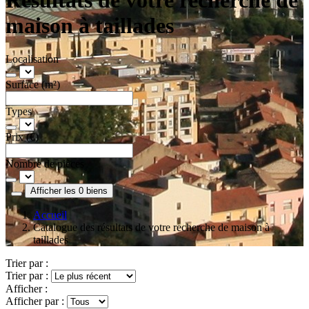
maison à taillades
Localisation
Surface (m²)
Types
Prix (€)
Nombre de pièces
Afficher les 0 biens
Accueil
Catalogue des résultats de votre recherche de maison à
taillades
Trier par :
Trier par :
Afficher :
Afficher par :